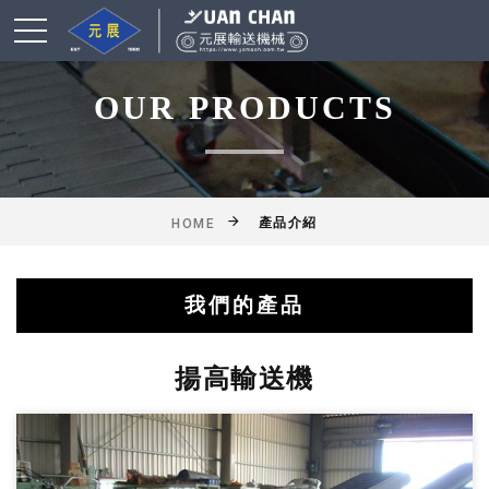
OUR PRODUCTS
產品介紹
HOME
我們的產品
綜合輸送帶(機)產品
鋁擠型皮帶輸送機
乾燥爐式輸送機
滾筒式輸送機
鏈條式輸送機
皮帶輸送機
擱板輸送機
懸吊輸送機
揚高輸送機
網帶輸送機
工作桌
揚高輸送機