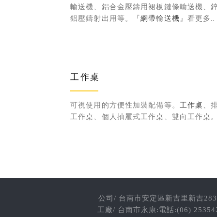
輸送機、鋁合金壓鑄用裙板鏈條輸送機、
鋁壓鑄射出用等。『
網帶輸送機
』看更多..
工作桌
可視使用的方便性加裝配備等。
工作桌
、
工作桌、個人抽屜式工作桌、雙向工作桌
公司/ 台南市安定區新吉里新吉283-2號 電
工廠/ 台南市永康:電話:(06) 2535425