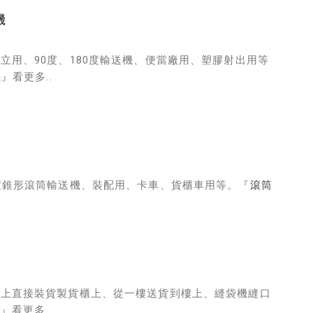
機
立用、90度、180度輸送機、便當廠用、塑膠射出用等
機
』看更多..
度錐形滾筒輸送機、裝配用、卡車、貨櫃車用等。『
滾筒
樓上直接裝貨製貨櫃上、從一樓送貨到樓上、縫袋機縫口
機
』看更多..