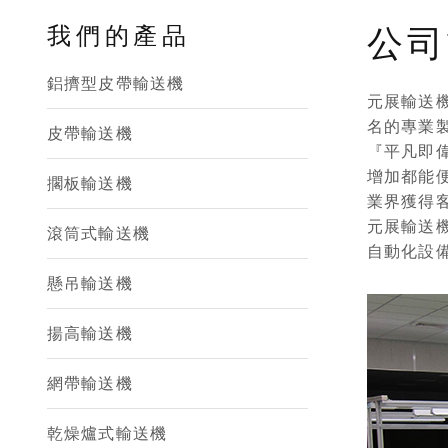
我們的產品
公
鋁擠型皮帶輸送機
元展輸送
名的專業
皮帶輸送機
『平凡即
增加都能
擱板輸送機
業界獲得
元展輸送
滾筒式輸送機
自動化設
懸吊輸送機
揚高輸送機
網帶輸送機
乾燥爐式輸送機