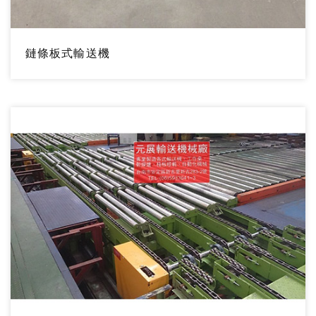
鏈條板式輸送機