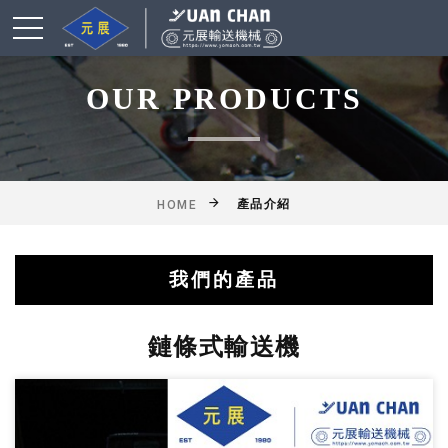
OUR PRODUCTS
產品介紹
HOME
我們的產品
綜合輸送帶(機)產品
鋁擠型皮帶輸送機
乾燥爐式輸送機
滾筒式輸送機
鏈條式輸送機
皮帶輸送機
擱板輸送機
懸吊輸送機
揚高輸送機
網帶輸送機
工作桌
鏈條式輸送機