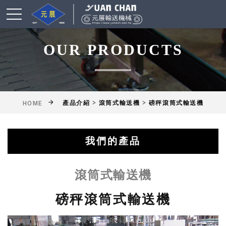
OUR PRODUCTS
產品介紹 > 滾筒式輸送機 > 磅秤滾筒式輸送機
HOME
我們的產品
綜合輸送帶(機)產品
鋁擠型皮帶輸送機
乾燥爐式輸送機
滾筒式輸送機
鏈條式輸送機
皮帶輸送機
擱板輸送機
懸吊輸送機
揚高輸送機
網帶輸送機
工作桌
滾筒式輸送機
磅秤滾筒式輸送機