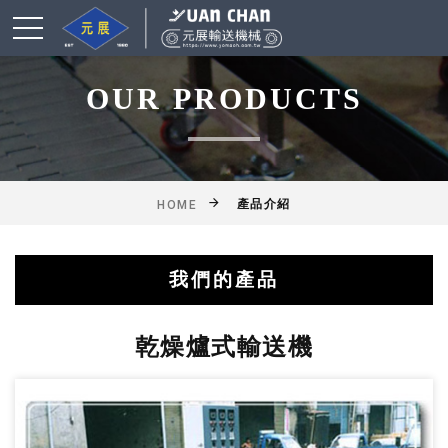
OUR PRODUCTS
產品介紹
HOME
我們的產品
綜合輸送帶(機)產品
鋁擠型皮帶輸送機
乾燥爐式輸送機
滾筒式輸送機
鏈條式輸送機
皮帶輸送機
擱板輸送機
懸吊輸送機
揚高輸送機
網帶輸送機
工作桌
乾燥爐式輸送機