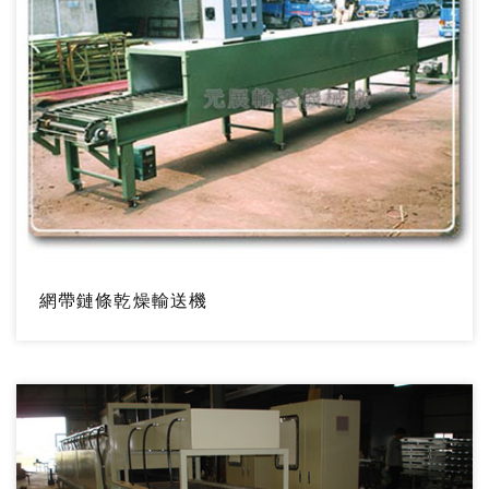
網帶鏈條乾燥輸送機