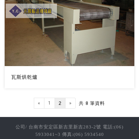
瓦斯烘乾爐
«
1
»
2
共 8 筆資料
公司/ 台南市安定區新吉里新吉283-2號 電話:(06)
5933041~3 傳真:(06) 5934540